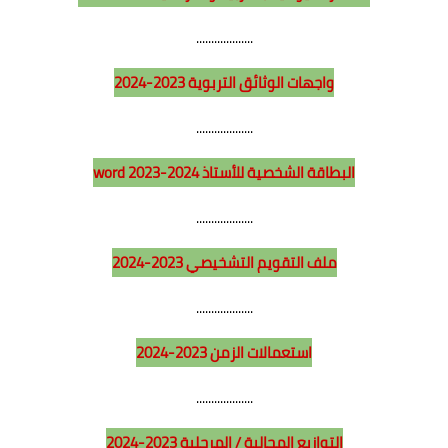
الثانية باكالوريا
...................
دروس
واجهات الوثائق التربوية
2023-2024
دروس اللغة العربية
...................
دروس اللغة الفرنسية
البطاقة الشخصية للأستاذ word 2023-2024
علوم التربية
...................
قصص دينية
ملف التقويم التشخيصي 2023-2024
قصص تربوية
...................
التعليم الأولي
استعمالات الزمن
2023-2024
ملفات مهمة
...................
الاحتفال بالأيام الوطنية
التوازيع المجالية / المرحلية
2023-2024