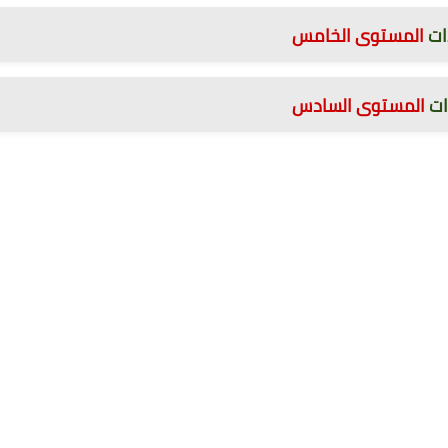
ات
الم
ستوى الخامس
ات
الم
ستوى السادس