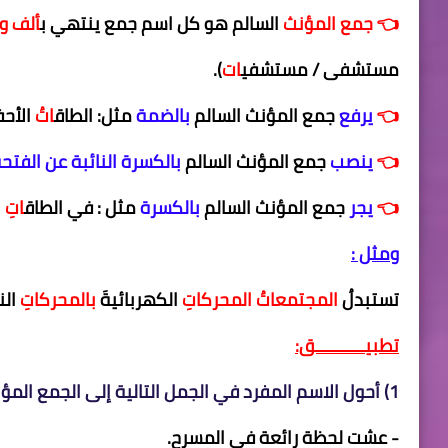
👈
جمع المؤنث
السالم هو كل اسم جمع ينتهي ب
ألف وت
مستشفى / مستشفي
ات
).
👈
يرفع
جمع المؤنث السالم
بالضمة
مثل: الطاق
اتُ
الأحف
👈
ينصب
جمع المؤنث السالم
بالكسرة النائبة عن الفتح
👈
يجر
جمع المؤنث السالم
بالكسرة
مثل : في الطاق
اتِ
ا
ومثل :
تستبدلُ
المجتمعاتُ
المحركاتِ
الكهربائيةَ
بالمحركاتِ
الن
تطبيــــــــــق:
1) أحول الاسم المفرد في الجمل التالية إلى الجمع المؤنث السالم مع الشكل :
- عشت لحظة رائعة في المسرح.