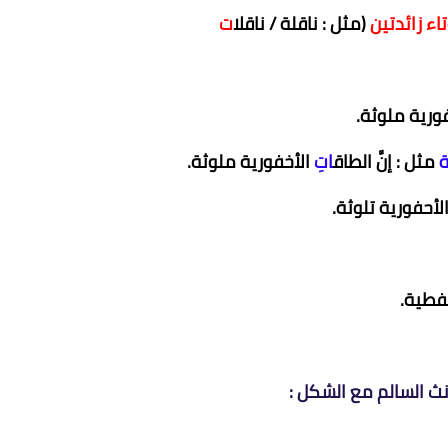
اء زائدتين
(مثل : ناقلة / ناقل
ات
ورية ملوثة.
ة
مثل : إنَّ الطاق
اتِ
الأخفورية ملوثة.
لأحفورية تلوثة.
فطية.