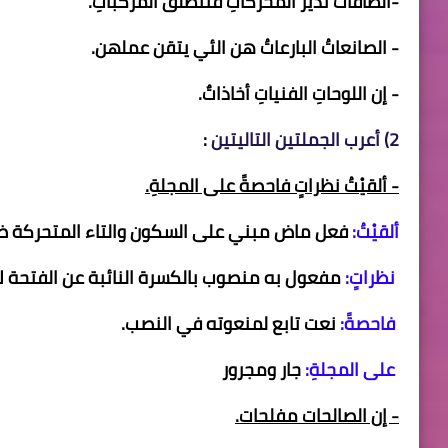
-الطاقاتُ تدير المحركاتِ فتنطلق المركباتِ.
- الصانعاتُ البارعاتُ هن الئي يتقن عملهن.
- إن اللوحاتِ الفنياتِ أخاذاتٌ.
2)
أعرب الجملتين التاليتين
:
- ألقيْتُ نظراتٍ فاحصةً على المجلةِ.
ألقيْتُ:
فعل ماض مبني على السكون والتاء المتحركة ضم
نظراتٍ:
مفعول به منصوب بالكسرة النائبة عن الفتحة ل
فاحصةً:
نعت تابع لمنعوته في النصب.
على المجلةِ:
جار ومجرور
- إن الصالحات مفلحات.