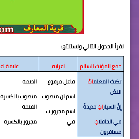
نقرأ الجدول التالي ونستنتج:
جمع المؤنث السالم
اعرابه
علامة اعر
تكتبُ المعلم
اتُ
فاعل مرفوع
الضمة
النصَّ
اسم ان منصوب
منصوب بالكسرة ا
إِنَّ السيار
اتِ
جديدةٌ
الفتحة
اسم مجرور ب
في الحافلا
تِ
في
مجرور بالكسرة
مسافرون