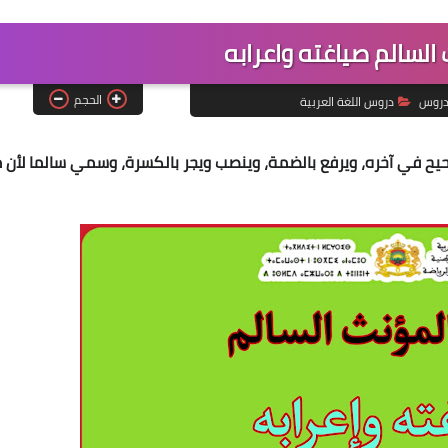
السالم صياغته واعرابه
الحجم
روس
دروس اللغة العربية
حيح في آخره
، ويرفع بالضمة، وينصب ويجر بالكسرة، وسمي سالما لأن 